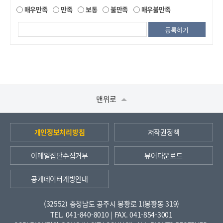
매우만족
만족
보통
불만족
매우불만족
맨위로
개인정보처리방침
저작권정책
이메일집단수집거부
뷰어다운로드
공개데이터개방안내
(32552) 충청남도 공주시 봉황로 1(봉황동 319)
TEL. 041-840-8010 | FAX. 041-854-3001