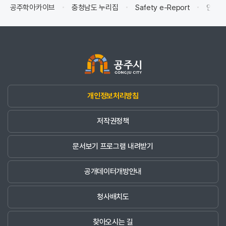
공주학아카이브
충청남도 누리집
Safety e-Report
안전신
개인정보처리방침
저작권정책
문서보기 프로그램 내려받기
공개데이터개방안내
청사배치도
찾아오시는 길