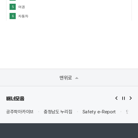
맨위로
배너모음
공주학아카이브
충청남도 누리집
Safety e-Report
안전신