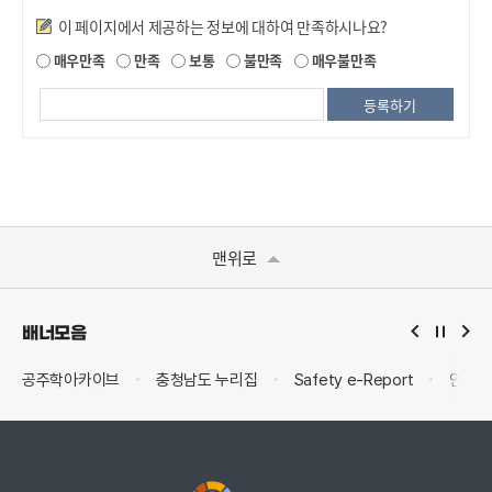
만족도조사
이 페이지에서 제공하는 정보에 대하여 만족하시나요?
매우만족
만족
보통
불만족
매우불만족
맨위로
배너모음
공주학아카이브
충청남도 누리집
Safety e-Report
안전신