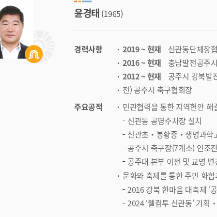
윤경태
(1965)
경력사항
2019 ~ 현재
신관동단체장
2016 ~ 현재
충남발전공주
2012 ~ 현재
공주시 강북발
전) 공주시 축구협회장
주요공적
민관협력을 통한 지역현안 해
신관동 공영주차장 설치
신관초‧봉황중‧생명과학고
공주시 축구장(7개소) 인조
공주대 본부 이전 및 교명 변
문화와 축제를 통한 주민 화합
2016 강북 한마음 대축제 ‘
2024 ‘웰컴투 신관동’ 기획