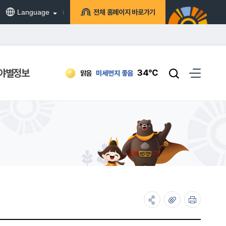
Language
전체 홈페이지 바로가기
야별정보
34℃
맑음
미세먼지
좋음