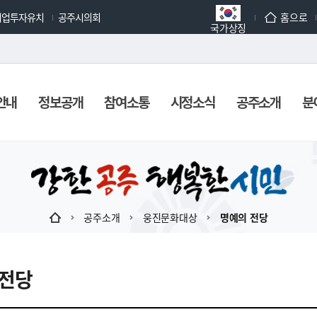
기업투자유치
공주시의회
홈으로
국가상징
안내
정보공개
참여소통
시정소식
공주소개
분
공주소개
웅진문화대상
명예의 전당
 전당