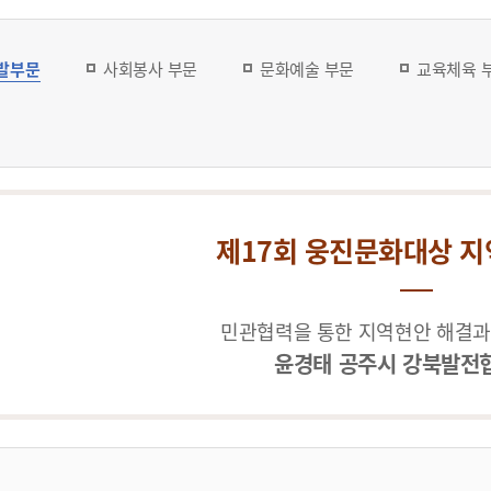
발부문
사회봉사 부문
문화예술 부문
교육체육 
제17회 웅진문화대상 지
민관협력을 통한 지역현안 해결과
윤경태 공주시 강북발전