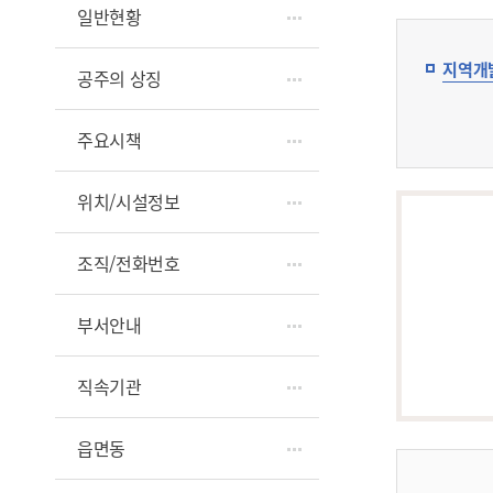
일반현황
지역개
공주의 상징
주요시책
위치/시설정보
조직/전화번호
부서안내
직속기관
읍면동