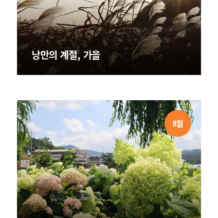
낭만의 계절, 가을
8월