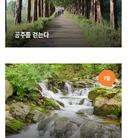
공주를 걷는다
7월