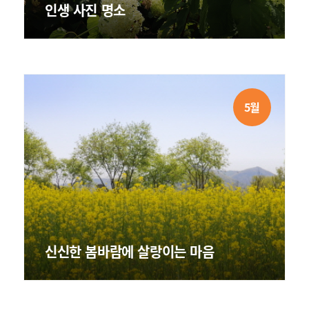
인생 사진 명소
5월
신신한 봄바람에 살랑이는 마음