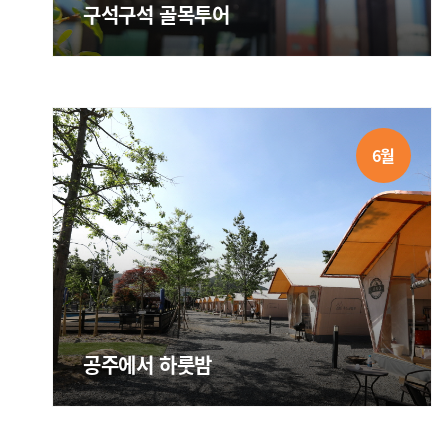
구석구석 골목투어
6월
공주에서 하룻밤