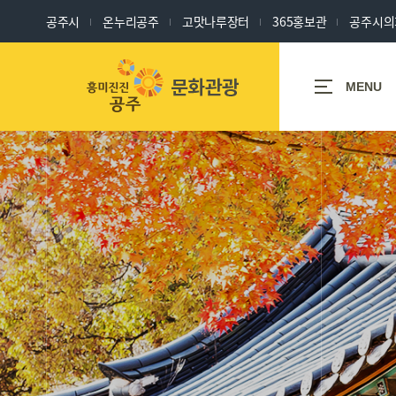
공주시
온누리공주
고맛나루장터
365홍보관
공주시의
세계유산도시
MENU
공주
공주
축제/체험/
관광명소
행사/문화/
역사