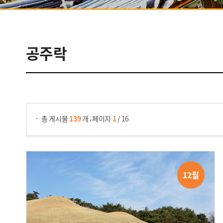
음식/숙박/
예술
공주락
추천여행
쇼핑
공주락 검색
,
총 게시물
139
개
페이지
1
/ 16
관광도우미
12월