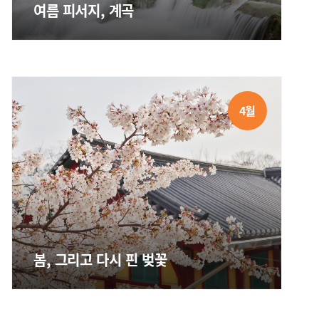
여름 피서지, 계곡
4월
봄, 그리고 다시 핀 벚꽃