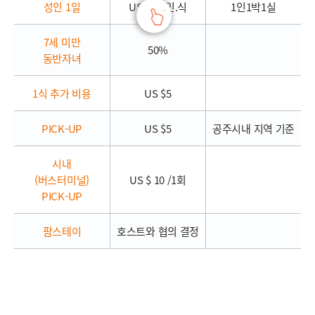
성인 1일
US $25/인.식
1인1박1실
7세 미만
50%
동반자녀
1식 추가 비용
US $5
PICK-UP
US $5
공주시내 지역 기준
시내
(버스터미널)
US $ 10 /1회
PICK-UP
팜스테이
호스트와 협의 결정