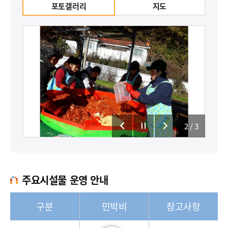
포토갤러리
지도
2
/3
주요시설물 운영 안내
구분
민박비
참고사항