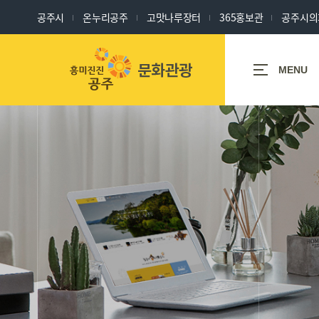
공주시
온누리공주
고맛나루장터
365홍보관
공주시의
세계유산도시
MENU
공주
공주
축제/체험/
관광명소
행사/문화/
역사