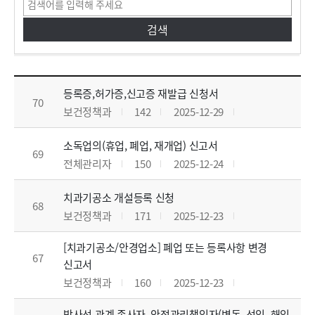
민원서식다운로드 목록으로 번호, 제목, 작성자, 조회수,등록일, 첨부파일로 나열 되고 있습니다.
등록증,허가증,신고증 재발급 신청서
70
보건정책과
142
2025-12-29
소독업의(휴업, 폐업, 재개업) 신고서
69
전체관리자
150
2025-12-24
치과기공소 개설등록 신청
68
보건정책과
171
2025-12-23
[치과기공소/안경업소] 폐업 또는 등록사항 변경
67
신고서
보건정책과
160
2025-12-23
방사선 관계 종사자, 안전관리책임자(변동, 선임, 해임,