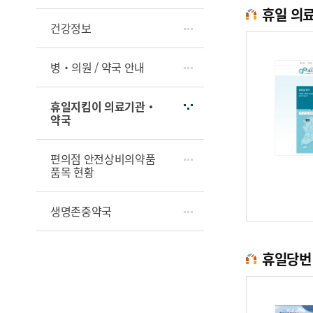
휴일 의
건강정보
병‧의원 / 약국 안내
휴일지킴이 의료기관‧
약국
편의점 안전상비의약품
품목 현황
생명존중약국
휴일당번