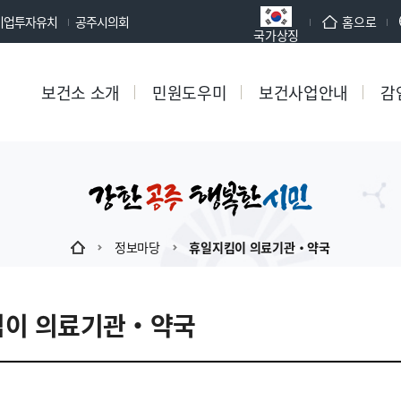
기업투자유치
공주시의회
홈으로
국가상징
보건소 소개
민원도우미
보건사업안내
감
정보마당
휴일지킴이 의료기관‧약국
킴이 의료기관‧약국