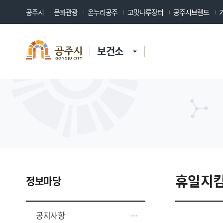
공주시
문화관광
온누리공주
고맛나루장터
공주시브랜드
보건소
휴일지
정보마당
공지사항