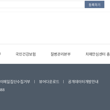
부
국민건강보험
질병관리본부
치매안심센터 충
이메일집단수집거부
뷰어다운로드
공개데이터개방안내
088