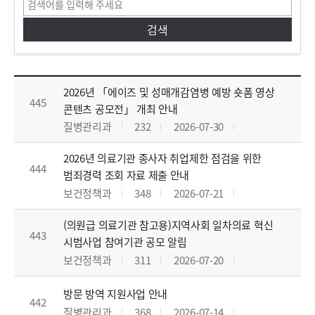
공지사항 목록으로 번호, 제목, 작성자, 조회수,등록일, 첨부파일로 나열 되고 있습니다.
2026년 「에이즈 및 성매개감염병 예방 숏폼 영상
445
콘텐츠 공모전」 개최 안내
질병관리과
232
2026-07-30
2026년 의료기관 종사자 취업제한 점검을 위한
444
범죄경력 조회 자료 제출 안내
보건정책과
348
2026-07-21
(의원급 의료기관 참고용)지역사회 일차의료 혁신
443
시범사업 참여기관 공모 알림
보건정책과
311
2026-07-20
방문 방역 지원사업 안내
442
질병관리과
368
2026-07-14