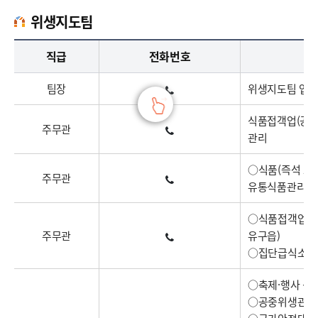
위생지도팀
위생지도팀 업무담당자의 정보 : 직책, 전화번호, 주요업무로 구성
직급
전화번호
팀장
위생지도팀 업무
식품접객업(공유주
주무관
관리
○식품(즉석 포
주무관
유통식품관리 ○
○식품접객업(공유
주무관
유구읍)
○집단급식소 지
○축제·행사 식
○공중위생관리 