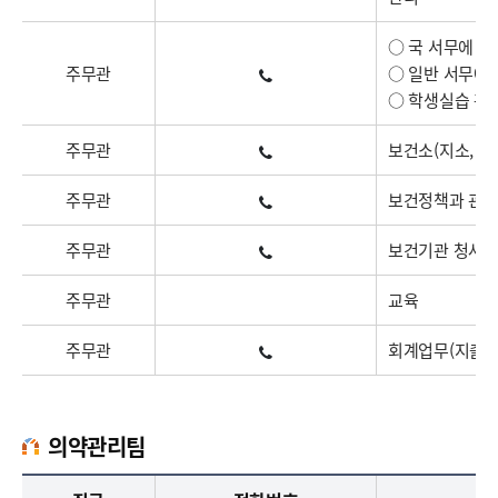
○ 국 서무에 관
주무관
○ 일반 서무에 
○ 학생실습 관
주무관
보건소(지소, 진
주무관
보건정책과 관용
주무관
보건기관 청사관
주무관
교육
주무관
회계업무(지출)
의약관리팀
의약관리팀 업무담당자의 정보 : 직책, 전화번호, 주요업무로 구성