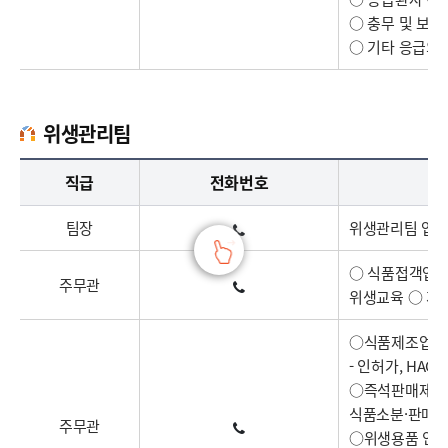
○ 충무 및 보
○ 기타 응급의료
위생관리팀
위생관리팀 업무담당자의 정보 : 직책, 전화번호, 주요업무로 구성
직급
전화번호
팀장
위생관리팀 업무
○ 식품접객업소
주무관
위생교육 ○ 개
○식품제조업소(
- 인허가, HA
○즉석판매제조,
식품소분·판매업
주무관
○위생용품 인허