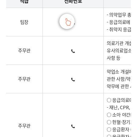
직급
전화번호
- 의약업무 총괄
팀장
- 응급의료에 관
- 취약지 응급의
의료기관 개설에
주무관
유사의료업소 행정
사항 등
약업소 개설에 
주무관
관한 사항/약사
약무에 관한 사
○ 응급의료에 
- 재난, CPR,
○ 소아 야간
○ 헌혈·장기기
주무관
○ 응급환자 (전
○ 응급환자 이