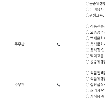
○공중위생업소 
○이·미용사 면
○위생교육, 재
○ 식품진흥기금
○ 으뜸공주맛집 
○ 백제문화제(
주무관
○ 음식문화개선
○ 음식점 입식
○ 백미고을 등
○ 공중위생업 
○ 식품접객업소
○ 식품위생업
주무관
○ 집단급식소 
○ 조리사 면허
○ 개식용 종식