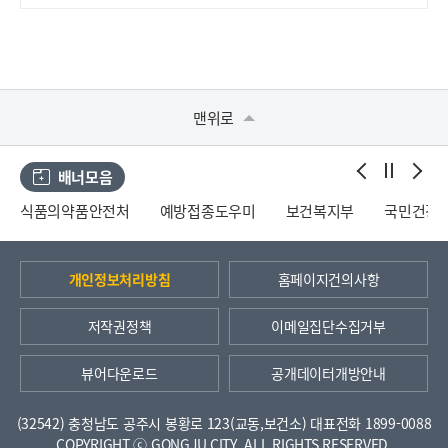
맨위로
배너모음
식품의약품안전처
예방접종도우미
보건복지부
국민건강
개인정보처리방침
홈페이지건의사항
저작권정책
이메일집단수집거부
뷰어다운로드
공개데이터개방안내
(32542) 충청남도 공주시 봉황로 123(교동,보건소)
대표전화 1899-0088
COPYRIGHT ⓒ GONGJU CITY. ALL RIGHTS RESERVED.